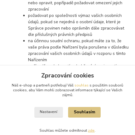
nebo opravit, popřípadě požadovat omezení jejich
zpracování
požadovat po společnosti výmaz vašich osobních
údajů, pokud se nejedná o osobní údaje, které je
Správce povinen nebo oprávněn dále zpracovávat
dle příslušných právních předpisů
na účinnou soudní ochranu, pokud máte za to, že
vaše práva podle Nařízení byla porušena v důsledku
zpracování vašich osobních údajů v rozporu s tímto
Nařízením
v případě pochybností o dodržování povinností
souvisejících se zpracováním osobních údajů se
Zpracování cookies
obrátit na Správce nebo na Úřad pro ochranu
osobních údajů
Náš e-shop a partneři potřebují Váš
souhlas
s použitím souborů
cookies, aby Vám mohli zobrazovat informace týkající se Vašich
zájmů.
Souhlasím
Nastavení
Souhlas můžete odmítnout
zde
.
Vytvořeno na
Eshop-rychle.cz