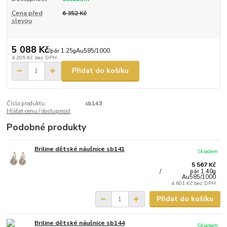
Cena před
6 352 Kč
slevou
5 088 Kč
/
pár 1.25gAu585/1000
4 205 Kč
bez DPH
Přidat do košíku
Číslo produktu:
sb143
Hlídat cenu / dostupnost
Podobné produkty
Briline dětské náušnice sb141
Skladem
5 567 Kč
/
pár 1.40g
Au585/1000
4 601 Kč
bez DPH
Přidat do košíku
Briline dětské náušnice sb144
Skladem