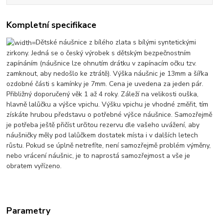
Kompletní specifikace
Dětské náušnice z bílého zlata s bílými syntetickými
zirkony. Jedná se o český výrobek s dětským bezpečnostním
zapínáním (náušnice lze ohnutím drátku v zapínacím očku tzv.
zamknout, aby nedošlo ke ztrátě). Výška náušnic je 13mm a šířka
ozdobné části s kamínky je 7mm. Cena je uvedena za jeden pár.
Přibližný doporučený věk 1 až 4 roky. Záleží na velikosti ouška,
hlavně lalůčku a výšce vpichu. Výšku vpichu je vhodné změřit, tím
získáte hrubou představu o potřebné výšce náušnice. Samozřejmě
je potřeba ještě přičíst určitou rezervu dle vašeho uvážení, aby
náušničky měly pod lalůčkem dostatek místa i v dalších letech
růstu. Pokud se úplně netrefíte, není samozřejmě problém výměny,
nebo vrácení náušnic, je to naprostá samozřejmost a vše je
obratem vyřízeno.
Parametry