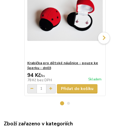
Krabička pro dětské náušnice - pouze ke
Krabička pr
šperku - dn03
šperku - dn
94 Kč
87 Kč
/
ks
/
ks
Skladem
78 Kč
bez DPH
72 Kč
bez D
Přidat do košíku
Zboží zařazeno v kategoriích