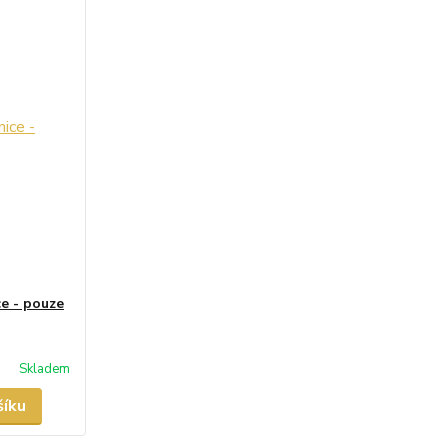
e - pouze
Skladem
šíku