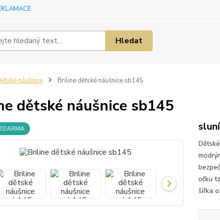
EKLAMACE
Hledat
ětské náušnice
Briline dětské náušnice sb145
ine dětské náušnice sb145
slun
 ZDARMA
Dětské 
modrým
bezpeč
očku t
šířka 