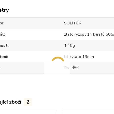
etry
ce
SOLITER
ál
zlato ryzost 14 karátů 58
ost
1.40g
dení
bílé zlato 13mm
Pro děti
jící zboží
2