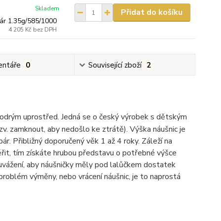
Skladem
Přidat do košíku
ár 1.35g/585/1000
4 205 Kč
bez DPH
ntáře
0
Související zboží
2
 modrým uprostřed. Jedná se o český výrobek s dětským
v. zamknout, aby nedošlo ke ztrátě). Výška náušnic je
r. Přibližný doporučený věk 1 až 4 roky. Záleží na
ěřit, tím získáte hrubou představu o potřebné výšce
 uvážení, aby náušničky měly pod lalůčkem dostatek
 problém výměny, nebo vrácení náušnic, je to naprostá