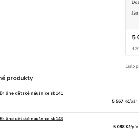
Dos
Cen
5 
4 2
Číslo p
é produkty
Briline dětské náušnice sb141
5 567 Kč
/
pár
Briline dětské náušnice sb143
5 088 Kč
/
pár