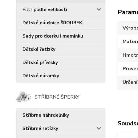
Filtr podle velikosti
Param
Dětské náušnice ŠROUBEK
Výrob
Sady pro dcerku i maminku
Materi
Dětské řetízky
Hmotn
Dětské přívěsky
Prove
Dětské náramky
Určení
STŘÍBRNÉ ŠPERKY
Stříbrné náhrdelníky
Souvise
Stříbrné řetízky