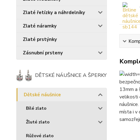
Zlaté řetízky a náhrdelníky
Zlaté náramky
Zlaté prstýnky
Kompl
Zásnubní prsteny
Komple
DĚTSKÉ NÁUŠNICE A ŠPERKY
bezpečnos
13mm a ší
Dětské náušnice
velikosti
náušnice.
Bílé zlato
místa i v
samozřej
Žluté zlato
Růžové zlato