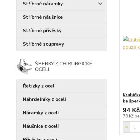
Stříbrné náramky
Stříbrné náušnice
Stříbrné přívěsky
Stříbrné soupravy
ŠPERKY Z CHIRURGICKÉ
OCELI
Řetízky z oceli
Krabičk
Náhrdelníky z oceli
ke šper
94 Kč
Náramky z oceli
78 Kč
be
Náušnice z oceli
Přívěsky z oceli