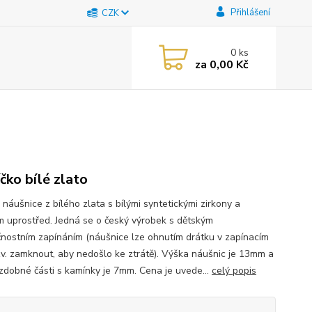
Přihlášení
CZK
0
ks
za
0,00 Kč
íčko bílé zlato
náušnice z bílého zlata s bílými syntetickými zirkony a
 uprostřed. Jedná se o český výrobek s dětským
nostním zapínáním (náušnice lze ohnutím drátku v zapínacím
zv. zamknout, aby nedošlo ke ztrátě). Výška náušnic je 13mm a
ozdobné části s kamínky je 7mm. Cena je uvede...
celý popis