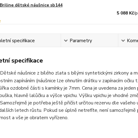
Briline dětské náušnice sb144
5 088 Kč
/
p
etní specifikace
Parametry
Kome
tní specifikace
Dětské náušnice z bílého zlata s bílými syntetickými zirkony a
tním zapínáním (náušnice lze ohnutím drátku v zapínacím očku tz
řka ozdobné části s kamínky je 7mm. Cena je uvedena za jeden pá
 ouška, hlavně lalůčku a výšce vpichu. Výšku vpichu je vhodné zm
 Samozřejmě je potřeba ještě přičíst určitou rezervu dle vašeho
 dalších letech růstu. Pokud se úplně netrefíte, není samozřejmě
most a vše je obratem vyřízeno.