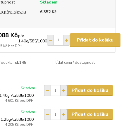
tupnost
Skladem
a před slevou
6 352 Kč
088 Kč
/
pár
Přidat do košíku
1.40g/585/1000
05 Kč
bez DPH
roduktu:
sb145
Hlídat cenu / dostupnost
Skladem
Přidat do košíku
 1.40g Au585/1000
4 601 Kč
bez DPH
Skladem
Přidat do košíku
 1.25gAu585/1000
4 205 Kč
bez DPH