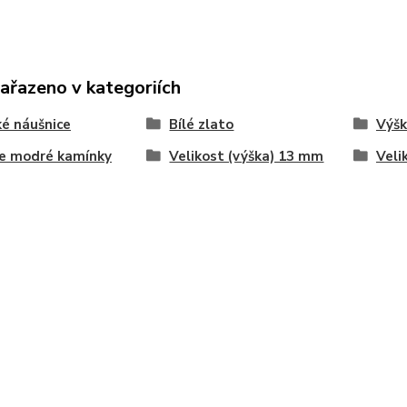
zařazeno v kategoriích
é náušnice
Bílé zlato
Výšk
e modré kamínky
Velikost (výška) 13 mm
Veli