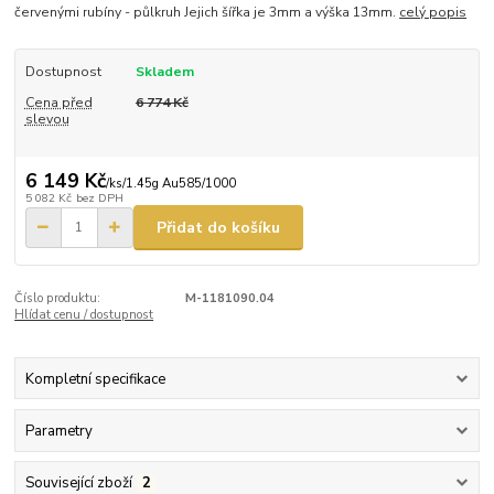
červenými rubíny - půlkruh Jejich šířka je 3mm a výška 13mm.
celý popis
Dostupnost
Skladem
Cena před
6 774 Kč
slevou
6 149 Kč
/
ks/1.45g Au585/1000
5 082 Kč
bez DPH
Přidat do košíku
Číslo produktu:
M-1181090.04
Hlídat cenu / dostupnost
Kompletní specifikace
Parametry
Související zboží
2