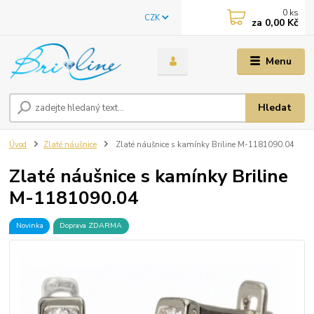
0
ks
CZK
za
0,00 Kč
Menu
Hledat
Úvod
Zlaté náušnice
Zlaté náušnice s kamínky Briline M-1181090.04
Zlaté náušnice s kamínky Briline
M-1181090.04
Novinka
Doprava ZDARMA